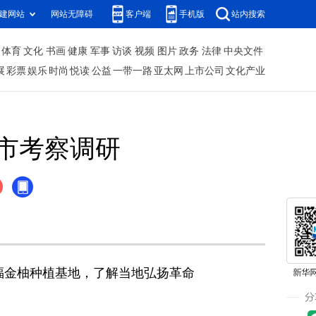
建网站
网站无障碍
客户端
手机版
站内搜索
体育
文化
书画
健康
军事
访谈
视频
图片
政务
法律
中央文件
展
彩票
娱乐
时尚
悦读
公益
一带一路
亚太网
上市公司
文化产业
市考察调研
金柚种植基地，了解当地弘扬革命