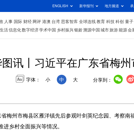
ENGLISH
新华报刊
地方频道
承
政
人事
国际
财经
网评
港澳
台湾
思客智库
全球连线
教育
科技
科创
量子
生活
信息化
数字经济
学术中国
乡村振兴
银龄
溯源中国
城市
旅游
能源
会
华图讯丨习近平在广东省梅州
字体：
小
中
大
分享到：
省梅州市梅县区雁洋镇先后参观叶剑英纪念园、考察南福
、推进乡村全面振兴等情况。