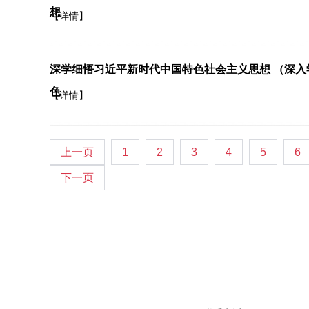
想
【详情】
深学细悟习近平新时代中国特色社会主义思想 （深
色
【详情】
上一页
1
2
3
4
5
6
下一页