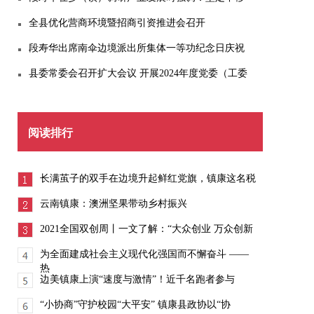
全县优化营商环境暨招商引资推进会召开
段寿华出席南伞边境派出所集体一等功纪念日庆祝
县委常委会召开扩大会议 开展2024年度党委（工委
阅读排行
长满茧子的双手在边境升起鲜红党旗，镇康这名税
云南镇康：澳洲坚果带动乡村振兴
2021全国双创周丨一文了解：“大众创业 万众创新
为全面建成社会主义现代化强国而不懈奋斗 ——
热
边美镇康上演“速度与激情”！近千名跑者参与
“小协商”守护校园“大平安” 镇康县政协以“协