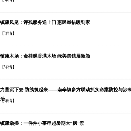
镇康凤尾：评残服务送上门 惠民举措暖到家
【详情】
镇康木场：金桂飘香满木场 绿美集镇展新颜
【详情】
力量沉下去 防线筑起来——南伞镇多方联动抓实命案防控与涉
治
【详情】
镇康勐捧：一件件小事串起暑期大“枫”景