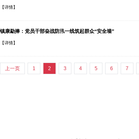
【详情】
镇康勐捧：党员干部奋战防汛一线筑起群众“安全墙”
【详情】
上一页
1
2
3
4
5
6
7